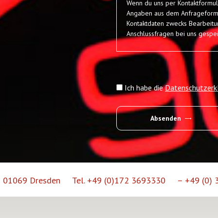
Wenn du uns per Kontaktformu
Angaben aus dem Anfrageformu
Kontaktdaten zwecks Bearbeitu
Anschlussfragen bei uns gespei
Einwilligung weiter. Die Verar
Daten erfolgt somit ausschließli
lit. a DSGVO). Du kannst diese 
formlose Mitteilung per E-Mail
erfolgten Datenverarbeitungsv
Ich habe die
Datenschutzerk
Absenden
01069 Dresden
Tel. +49 (0)172 3693330
– +49 (0)