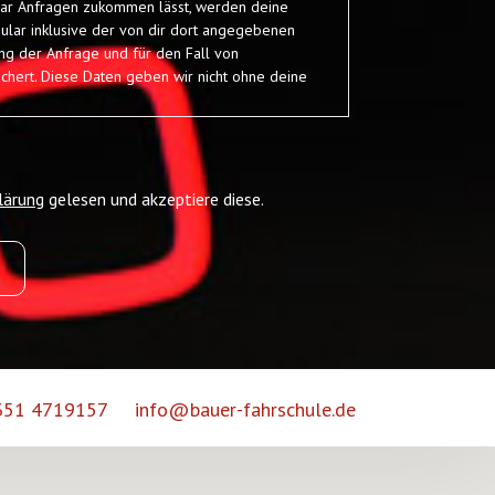
lar Anfragen zukommen lässt, werden deine
lar inklusive der von dir dort angegebenen
ng der Anfrage und für den Fall von
chert. Diese Daten geben wir nicht ohne deine
beitung der in das Kontaktformular eingegebenen
ch auf Grundlage Ihrer Einwilligung (Art. 6 Abs. 1
Einwilligung jederzeit widerrufen. Dazu reicht eine
 an uns. Die Rechtmäßigkeit der bis zum Widerruf
orgänge bleibt vom Widerruf unberührt.
lärung
gelesen und akzeptiere diese.
 351 4719157
info@bauer-fahrschule.de