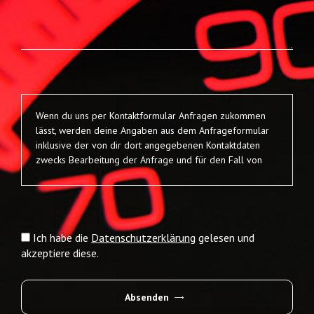
Wenn du uns per Kontaktformular Anfragen zukommen
lässt, werden deine Angaben aus dem Anfrageformular
inklusive der von dir dort angegebenen Kontaktdaten
zwecks Bearbeitung der Anfrage und für den Fall von
Anschlussfragen bei uns gespeichert. Diese Daten geben
wir nicht ohne deine Einwilligung weiter. Die Verarbeitung
der in das Kontaktformular eingegebenen Daten erfolgt
somit ausschließlich auf Grundlage Ihrer Einwilligung (Art.
6 Abs. 1 lit. a DSGVO). Du kannst diese Einwilligung
Ich habe die
Datenschutzerklärung
gelesen und
jederzeit widerrufen. Dazu reicht eine formlose
akzeptiere diese.
Mitteilung per E-Mail an uns. Die Rechtmäßigkeit der bis
zum Widerruf erfolgten Datenverarbeitungsvorgänge
bleibt vom Widerruf unberührt.
Absenden